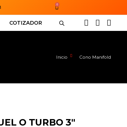
0
3
COTIZADOR
Inicio
Cono Manifold
EL O TURBO 3″