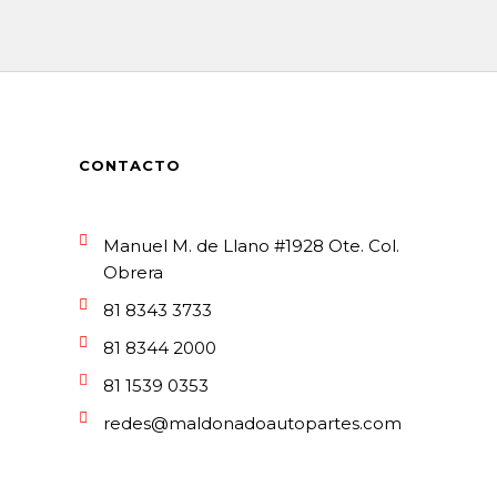
CONTACTO
Manuel M. de Llano #1928 Ote. Col.
Obrera
81 8343 3733
81 8344 2000
81 1539 0353
redes@maldonadoautopartes.com