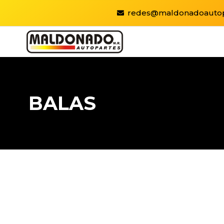
redes@maldonadoautop
BALAS