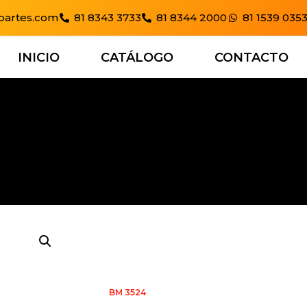
artes.com
81 8343 3733
81 8344 2000
81 1539 035
INICIO
CATÁLOGO
CONTACTO
BM 3524