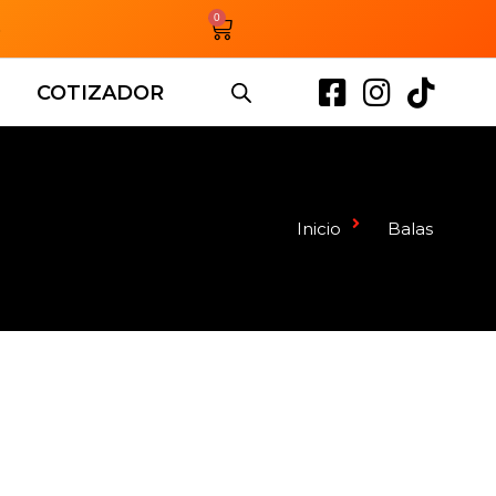
0
3
COTIZADOR
Inicio
Balas