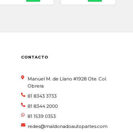
CONTACTO
Manuel M. de Llano #1928 Ote. Col.
Obrera
81 8343 3733
81 8344 2000
81 1539 0353
redes@maldonadoautopartes.com