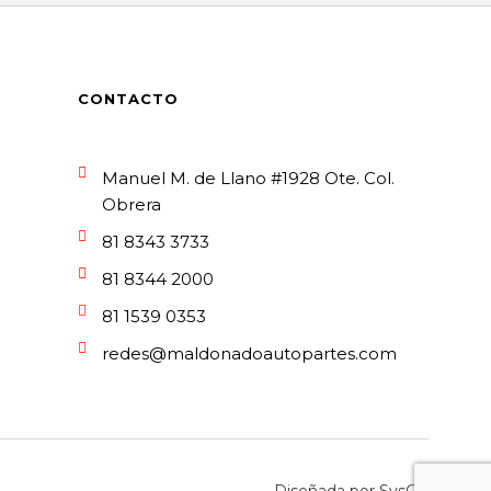
CONTACTO
Manuel M. de Llano #1928 Ote. Col.
Obrera
81 8343 3733
81 8344 2000
81 1539 0353
redes@maldonadoautopartes.com
Diseñada por
SysOp