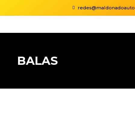
redes@maldonadoauto
BALAS